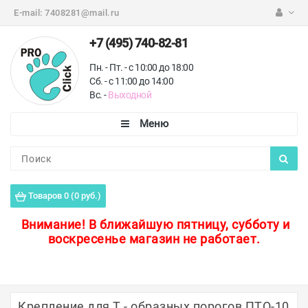
E-mail:
7408281@mail.ru
+7 (495) 740-82-81
Пн. - Пт. - с 10:00 до 18:00
Сб. - с 11:00 до 14:00
Вс. -
Выходной
Каталог
Пороги для пола
Товаров 0 (0 руб.)
Профили для плитки
Внимание!
В ближайшую пятницу, субботу и
воскресенье магазин не работает.
Защитные уголки
Противоскользящие ленты
Ковродержатели
Крепление для Т - образных порогов ПТО-10