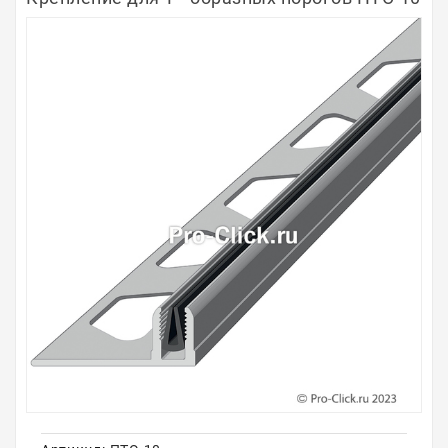
Полосы из металла
Плинтуса
Профили для стекла и SPC
Обводы для труб
Алюминиевые профили
Крепёж и крепления
Садовая мебель
Оплата
Доставка
Самовывоз
Контакты