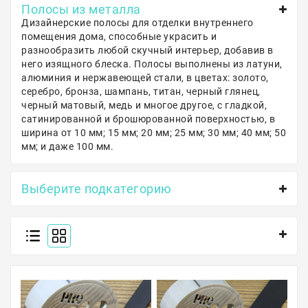
Полосы из металла
Полосы из металла
Дизайнерские полосы для отделки внутреннего
помещения дома, способные украсить и
Плинтуса
разнообразить любой скучный интерьер, добавив в
него изящного блеска. Полосы выполнены из латуни,
Профили для стекла и SPC
алюминия и нержавеющей стали, в цветах: золото,
серебро, бронза, шампань, титан, черный глянец,
Обводы для труб
черный матовый, медь и многое другое, с гладкой,
сатинированной и брошюрованной поверхностью, в
Алюминиевые профили
ширина от 10 мм; 15 мм; 20 мм; 25 мм; 30 мм; 40 мм; 50
мм; и даже 100 мм.
Крепёж и крепления
Выберите подкатегорию
Садовая мебель
Оплата
Доставка
Самовывоз
Контакты