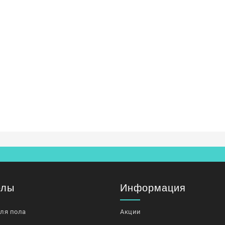
елы
Информация
для пола
Акции