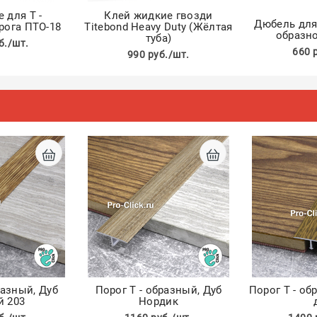
 для Т -
Клей жидкие гвозди
Дюбель для 
рога ПТО-18
Titebond Heavy Duty (Жёлтая
образно
туба)
б./шт.
660 
990 руб./шт.
разный, Дуб
Порог Т - образный, Дуб
Порог Т - о
й 203
Нордик