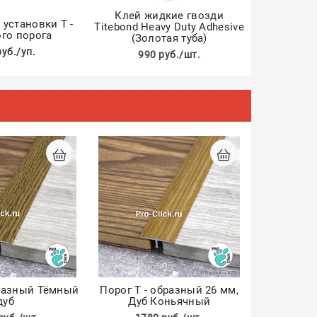
Клей жидкие гвозди
установки Т -
Titebond Heavy Duty Adhesive
го порога
(Золотая туба)
руб./уп.
990 руб./шт.
бразный Тёмный
Порог Т - образный 26 мм,
дуб
Дуб Коньячный