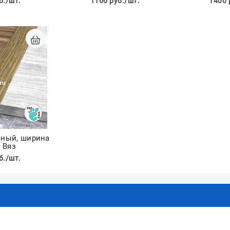
б./шт.
1160 руб./шт.
1400 
азный, ширина
, Вяз
б./шт.