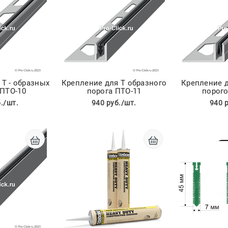
 Т - образных
Крепление для Т образного
Крепление д
 ПТО-10
порога ПТО-11
порого
./шт.
940 руб./шт.
940 