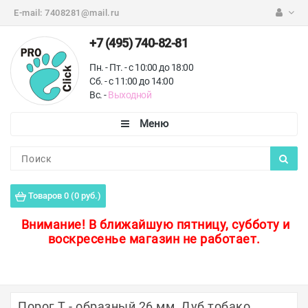
E-mail:
7408281@mail.ru
+7 (495) 740-82-81
Пн. - Пт. - с 10:00 до 18:00
Сб. - с 11:00 до 14:00
Вс. -
Выходной
Каталог
Пороги для пола
Товаров 0 (0 руб.)
Профили для плитки
Внимание!
В ближайшую пятницу, субботу и
воскресенье магазин не работает.
Защитные уголки
Противоскользящие ленты
Ковродержатели
Порог Т - образный 26 мм, Дуб тобако