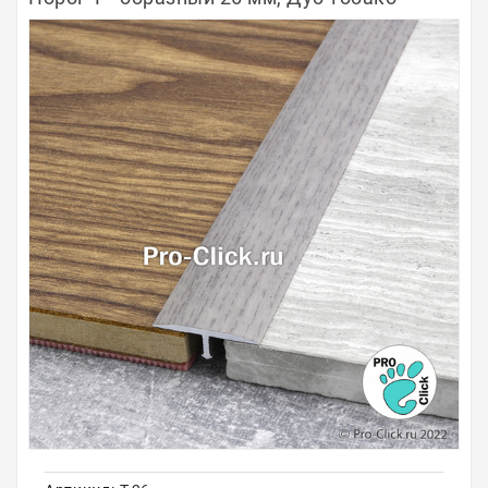
Полосы из металла
Плинтуса
Профили для стекла и SPC
Обводы для труб
Алюминиевые профили
Крепёж и крепления
Садовая мебель
Оплата
Доставка
Самовывоз
Контакты