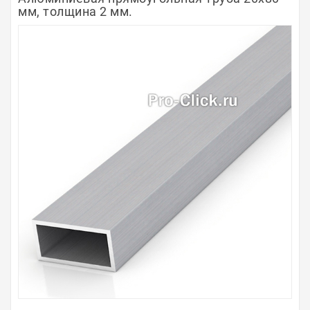
мм, толщина 2 мм.
Полосы из металла
Плинтуса
Профили для стекла и SPC
Обводы для труб
Алюминиевые профили
Крепёж и крепления
Садовая мебель
Оплата
Доставка
Самовывоз
Контакты