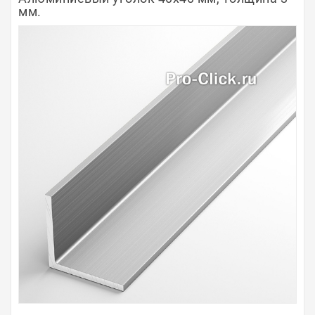
мм.
Полосы из металла
Плинтуса
Профили для стекла и SPC
Обводы для труб
Алюминиевые профили
Крепёж и крепления
Садовая мебель
Оплата
Доставка
Самовывоз
Контакты