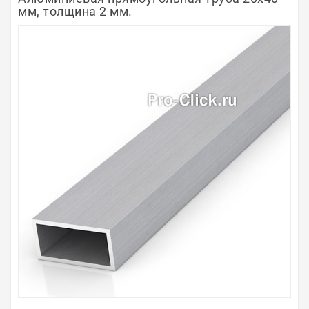
мм, толщина 2 мм.
Полосы из металла
Плинтуса
Профили для стекла и SPC
Обводы для труб
Алюминиевые профили
Крепёж и крепления
Садовая мебель
Оплата
Доставка
Самовывоз
Контакты