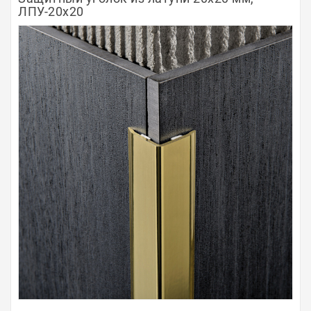
ЛПУ-20х20
Полосы из металла
Плинтуса
Профили для стекла и SPC
Обводы для труб
Алюминиевые профили
Крепёж и крепления
Садовая мебель
Оплата
Доставка
Самовывоз
Контакты