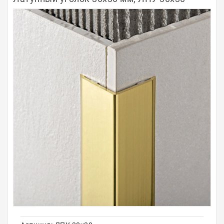
Полосы из металла
Плинтуса
Профили для стекла и SPC
Обводы для труб
Алюминиевые профили
Крепёж и крепления
Садовая мебель
Оплата
Доставка
Самовывоз
Контакты