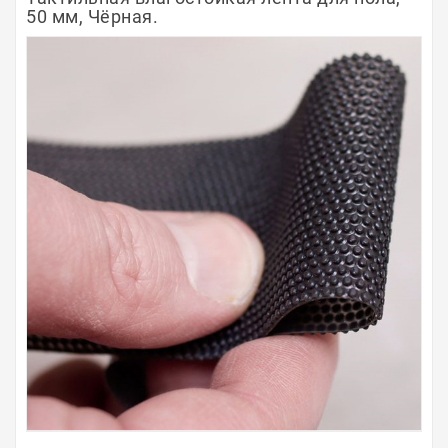
50 мм, Чёрная.
Полосы из металла
Плинтуса
Профили для стекла и SPC
Обводы для труб
Алюминиевые профили
Крепёж и крепления
Садовая мебель
Оплата
Доставка
Самовывоз
Контакты