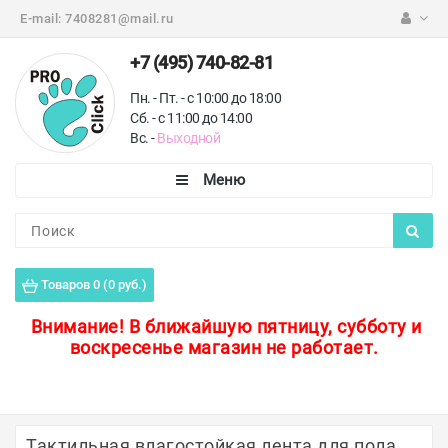
E-mail:
7408281@mail.ru
+7 (495) 740-82-81
Пн. - Пт. - с 10:00 до 18:00
Сб. - с 11:00 до 14:00
Вс. -
Выходной
Каталог
Пороги для пола
Товаров 0 (0 руб.)
Профили для плитки
Внимание!
В ближайшую пятницу, субботу и
воскресенье магазин не работает.
Защитные уголки
Противоскользящие ленты
Ковродержатели
Тактильная влагостойкая лента для пола,