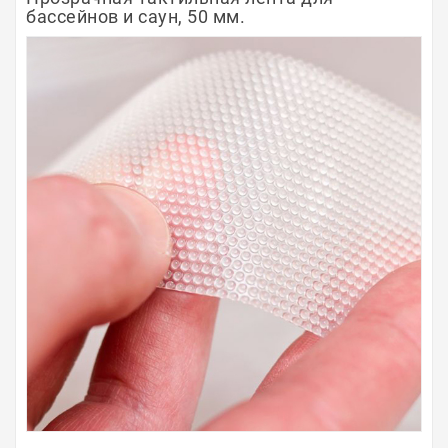
бассейнов и саун, 50 мм.
Полосы из металла
Плинтуса
Профили для стекла и SPC
Обводы для труб
Алюминиевые профили
Крепёж и крепления
Садовая мебель
Оплата
Доставка
Самовывоз
Контакты