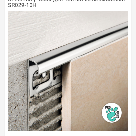
SR029-10H
Полосы из металла
Плинтуса
Профили для стекла и SPC
Обводы для труб
Алюминиевые профили
Крепёж и крепления
Садовая мебель
Оплата
Доставка
Самовывоз
Контакты