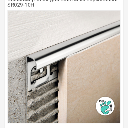
SR029-10H
Полосы из металла
Плинтуса
Профили для стекла и SPC
Обводы для труб
Алюминиевые профили
Крепёж и крепления
Садовая мебель
Оплата
Доставка
Самовывоз
Контакты