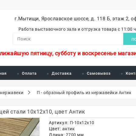
г.Мытищи, Ярославское шоссе, д. 118 Б, этаж 2, о
Работа выставочного зала и отгрузка товара с 11:00 
П
ближайшую пятницу, субботу и воскресенье магази
ная
Оплата
Доставка
Самовывоз
Конт
 нержавеки
П - образный профиль из нержавейки Антик
ей стали 10х12х10, цвет Антик
Артикул:
П-10х12х10
Цвет:
антик
Длина:
2700 мм.