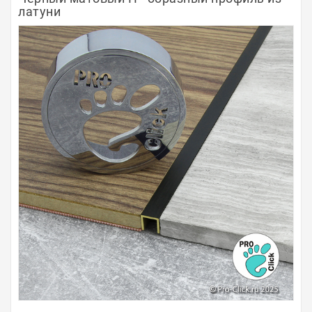
латуни
Полосы из металла
Плинтуса
Профили для стекла и SPC
Обводы для труб
Алюминиевые профили
Крепёж и крепления
Садовая мебель
Оплата
Доставка
Самовывоз
Контакты