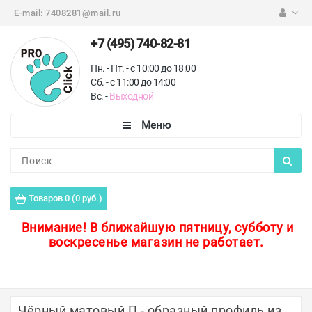
E-mail:
7408281@mail.ru
+7 (495) 740-82-81
Пн. - Пт. - с 10:00 до 18:00
Сб. - с 11:00 до 14:00
Вс. -
Выходной
Каталог
Пороги для пола
Товаров 0 (0 руб.)
Профили для плитки
Внимание!
В ближайшую пятницу, субботу и
воскресенье магазин не работает.
Защитные уголки
Противоскользящие ленты
Ковродержатели
Чёрный матовый П - образный профиль из