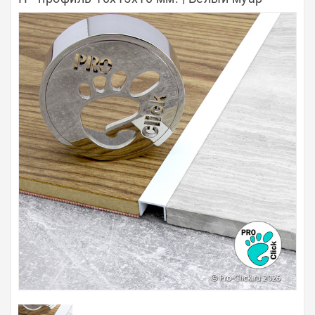
Полосы из металла
Плинтуса
Профили для стекла и SPC
Обводы для труб
Алюминиевые профили
Крепёж и крепления
Садовая мебель
Оплата
Доставка
Самовывоз
Контакты