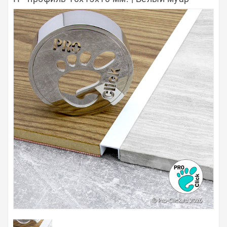
Полосы из металла
Плинтуса
Профили для стекла и SPC
Обводы для труб
Алюминиевые профили
Крепёж и крепления
Садовая мебель
Оплата
Доставка
Самовывоз
Контакты