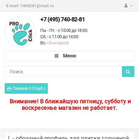
E-mail:
7408281@mail.ru
+7 (495) 740-82-81
Пн. - Пт. - с 10:00 до 18:00
Сб. - с 11:00 до 14:00
Вс. -
Выходной
Каталог
Пороги для пола
Товаров 0 (0 руб.)
Профили для плитки
Внимание!
В ближайшую пятницу, субботу и
воскресенье магазин не работает.
Защитные уголки
Противоскользящие ленты
Ковродержатели
L - образный профиль для плитки толщиной