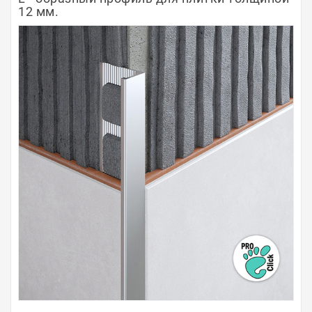
12 мм.
Полосы из металла
Плинтуса
Профили для стекла и SPC
Обводы для труб
Алюминиевые профили
Крепёж и крепления
Садовая мебель
Оплата
Доставка
Самовывоз
Контакты