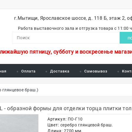
г.Мытищи, Ярославское шоссе, д. 118 Б, этаж 2, о
Работа выставочного зала и отгрузка товара с 11:00 
П
ближайшую пятницу, субботу и воскресенье магази
ная
Оплата
Доставка
Самовывоз
Конт
о глянцевое браш.)
 - образной формы для отделки торца плитки тол
Артикул:
ПО-Г10
Цвет:
серебро глянцевой браш.
Длина:
2700 мм.