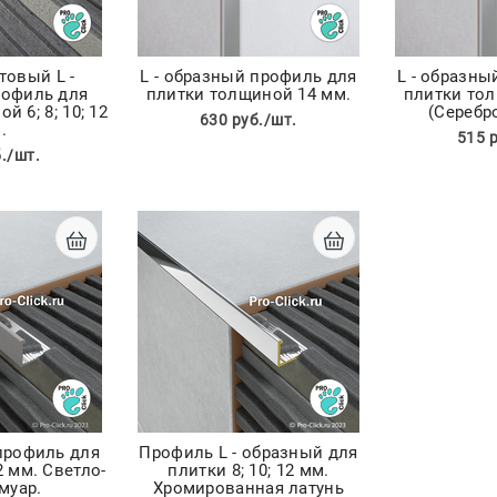
товый L -
L - образный профиль для
L - образны
рофиль для
плитки толщиной 14 мм.
плитки тол
 6; 8; 10; 12
(Серебр
630 руб./шт.
.
515 
./шт.
 профиль для
Профиль L - образный для
2 мм. Светло-
плитки 8; 10; 12 мм.
муар.
Хромированная латунь