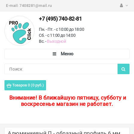
E-mail:
7408281@mail.ru
+7 (495) 740-82-81
Пн. - Пт. - с 10:00 до 18:00
Сб. - с 11:00 до 14:00
Вс. -
Выходной
Каталог
Пороги для пола
Товаров 0 (0 руб.)
Профили для плитки
Внимание!
В ближайшую пятницу, субботу и
воскресенье магазин не работает.
Защитные уголки
Противоскользящие ленты
Ковродержатели
Алюминиевый П - образный профиль 6 мм.