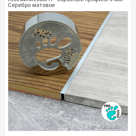
Серебро матовое
Полосы из металла
Плинтуса
Профили для стекла и SPC
Обводы для труб
Алюминиевые профили
Крепёж и крепления
Садовая мебель
Оплата
Доставка
Самовывоз
Контакты