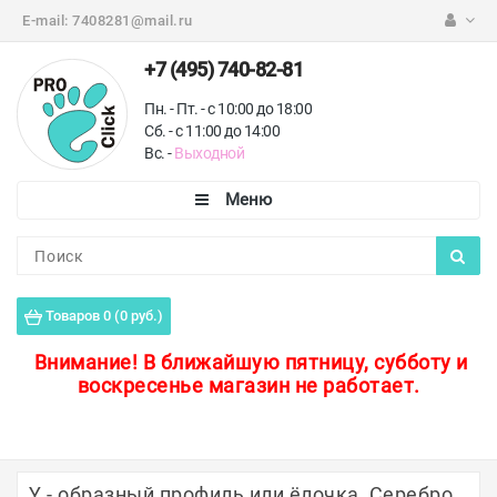
E-mail:
7408281@mail.ru
+7 (495) 740-82-81
Пн. - Пт. - с 10:00 до 18:00
Сб. - с 11:00 до 14:00
Вс. -
Выходной
Каталог
Пороги для пола
Товаров 0 (0 руб.)
Профили для плитки
Внимание!
В ближайшую пятницу, субботу и
воскресенье магазин не работает.
Защитные уголки
Противоскользящие ленты
Ковродержатели
Y - образный профиль или ёлочка, Серебро