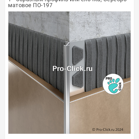
матовое ПО-197
Полосы из металла
Плинтуса
Профили для стекла и SPC
Обводы для труб
Алюминиевые профили
Крепёж и крепления
Садовая мебель
Оплата
Доставка
Самовывоз
Контакты