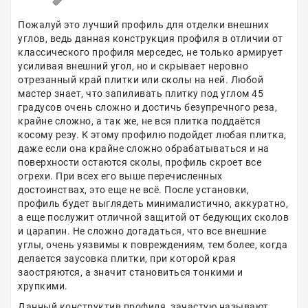
Пожалуй это лучший профиль для отделки внешних
углов, ведь данная конструкция профиля в отличии от
классического профиля мерседес, не только армирует
усиливая внешний угол, но и скрывает неровно
отрезанный край плитки или сколы на ней. Любой
мастер знает, что запиливать плитку под углом 45
градусов очень сложно и достичь безупречного реза,
крайне сложно, а так же, не вся плитка поддаётся
косому резу. К этому профилю подойдет любая плитка,
даже если она крайне сложно обрабатываться и на
поверхности остаются сколы, профиль скроет все
огрехи. При всех его выше перечисленных
достоинствах, это еще не всё. После установки,
профиль будет выглядеть минималистично, аккуратно,
а еще послужит отличной защитой от бедующих сколов
и царапин. Не сложно догадаться, что все внешние
углы, очень уязвимы к повреждениям, тем более, когда
делается заусовка плитки, при которой края
заостряются, а значит становиться тонкими и
хрупкими.
Данный конструктив профиля, зачастую называют