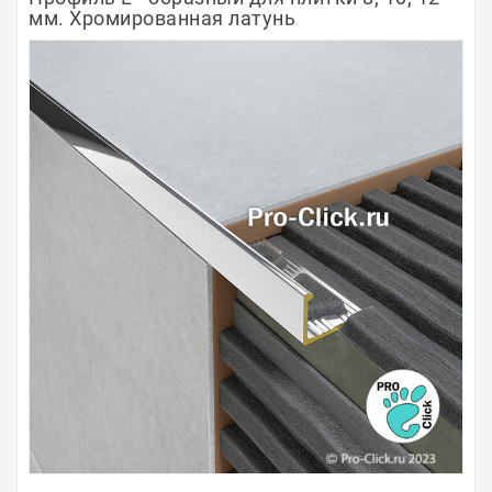
мм. Хромированная латунь
Полосы из металла
Плинтуса
Профили для стекла и SPC
Обводы для труб
Алюминиевые профили
Крепёж и крепления
Садовая мебель
Оплата
Доставка
Самовывоз
Контакты