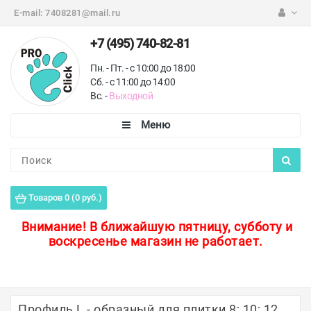
E-mail:
7408281@mail.ru
+7 (495) 740-82-81
Пн. - Пт. - с 10:00 до 18:00
Сб. - с 11:00 до 14:00
Вс. -
Выходной
Каталог
Пороги для пола
Товаров 0 (0 руб.)
Профили для плитки
Внимание!
В ближайшую пятницу, субботу и
воскресенье магазин не работает.
Защитные уголки
Противоскользящие ленты
Ковродержатели
Профиль L - образный для плитки 8; 10; 12