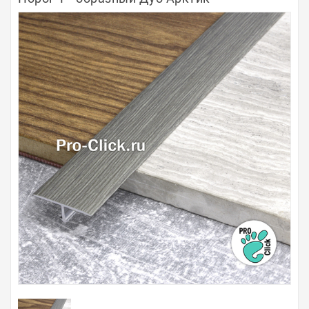
Полосы из металла
Плинтуса
Профили для стекла и SPC
Обводы для труб
Алюминиевые профили
Крепёж и крепления
Садовая мебель
Оплата
Доставка
Самовывоз
Контакты