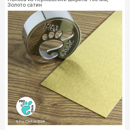
Золото сатин
Полосы из металла
Плинтуса
Профили для стекла и SPC
Обводы для труб
Алюминиевые профили
Крепёж и крепления
Садовая мебель
Оплата
Доставка
Самовывоз
Контакты