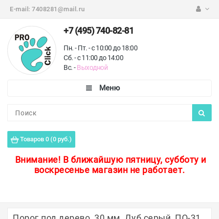
E-mail:
7408281@mail.ru
+7 (495) 740-82-81
Пн. - Пт. - с 10:00 до 18:00
Сб. - с 11:00 до 14:00
Вс. -
Выходной
Каталог
Пороги для пола
Товаров 0 (0 руб.)
Профили для плитки
Внимание!
В ближайшую пятницу, субботу и
воскресенье магазин не работает.
Защитные уголки
Противоскользящие ленты
Ковродержатели
Порог под дерево, 30 мм, Дуб серый, ПО-31