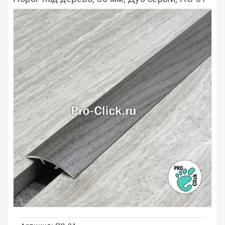
Полосы из металла
Плинтуса
Профили для стекла и SPC
Обводы для труб
Алюминиевые профили
Крепёж и крепления
Садовая мебель
Оплата
Доставка
Самовывоз
Контакты