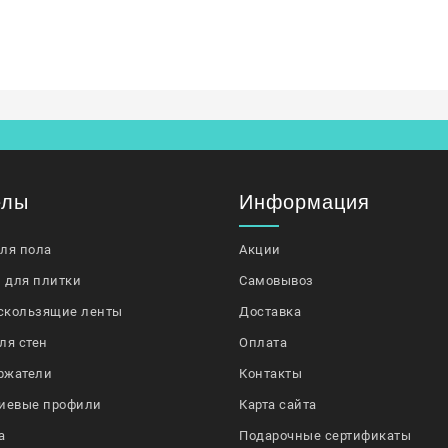
елы
Информация
для пола
Акции
 для плитки
Самовывоз
скользящие ленты
Доставка
ля стен
Оплата
ржатели
Контакты
иевые профили
Карта сайта
а
Подарочные сертификаты