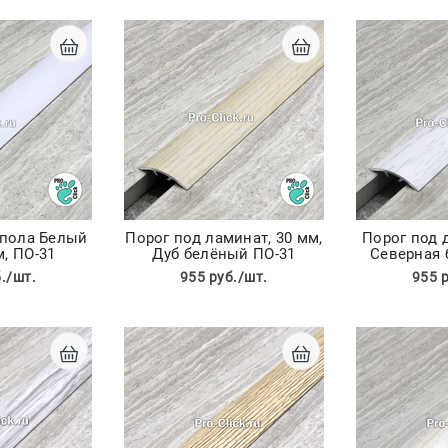
 пола Белый
Порог под ламинат, 30 мм,
Порог под д
м, ПО-31
Дуб белёный ПО-31
Северная 
./шт.
955 руб./шт.
955 