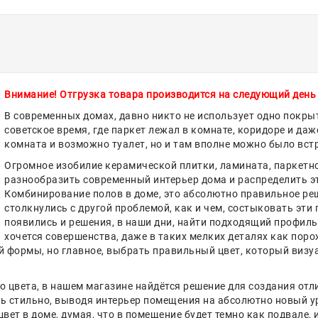
Внимание! Отгрузка товара производится на следующий день
В современных домах, давно никто не использует одно покрыт
советское время, где паркет лежал в комнате, коридоре и да
комната и возможно туалет, но и там вполне можно было вс
Огромное изобилие керамической плитки, ламината, паркетн
разнообразить современный интерьер дома и распределить эт
Комбинирование полов в доме, это абсолютно правильное реш
столкнулись с другой проблемой, как и чем, состыковать эт
появились и решения, в наши дни, найти подходящий профиль 
хочется совершенства, даже в таких мелких деталях как пор
ой формы, но главное, выбрать правильный цвет, который виз
о цвета, в нашем магазине найдётся решение для создания отл
ень стильно, выводя интерьер помещения на абсолютно новый у
вет в доме, думая, что в помещение будет темно как подвале, и