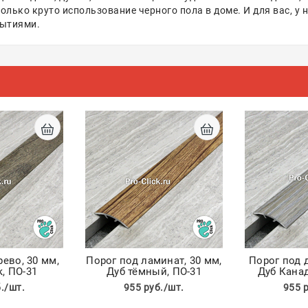
олько круто использование черного пола в доме. И для вас, у
рытиями.
рево, 30 мм,
Порог под ламинат, 30 мм,
Порог под д
к, ПО-31
Дуб тёмный, ПО-31
Дуб Канад
./шт.
955 руб./шт.
955 