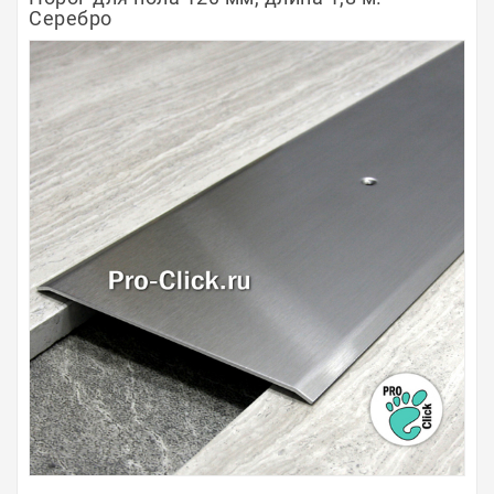
Серебро
Полосы из металла
Плинтуса
Профили для стекла и SPC
Обводы для труб
Алюминиевые профили
Крепёж и крепления
Садовая мебель
Оплата
Доставка
Самовывоз
Контакты