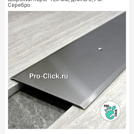
Серебро
Полосы из металла
Плинтуса
Профили для стекла и SPC
Обводы для труб
Алюминиевые профили
Крепёж и крепления
Садовая мебель
Оплата
Доставка
Самовывоз
Контакты