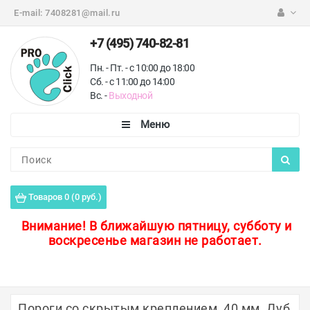
E-mail:
7408281@mail.ru
+7 (495) 740-82-81
Пн. - Пт. - с 10:00 до 18:00
Сб. - с 11:00 до 14:00
Вс. -
Выходной
Каталог
Пороги для пола
Товаров 0 (0 руб.)
Профили для плитки
Внимание!
В ближайшую пятницу, субботу и
воскресенье магазин не работает.
Защитные уголки
Противоскользящие ленты
Ковродержатели
Пороги со скрытым креплением, 40 мм, Дуб