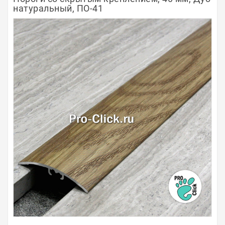
натуральный, ПО-41
Полосы из металла
Плинтуса
Профили для стекла и SPC
Обводы для труб
Алюминиевые профили
Крепёж и крепления
Садовая мебель
Оплата
Доставка
Самовывоз
Контакты