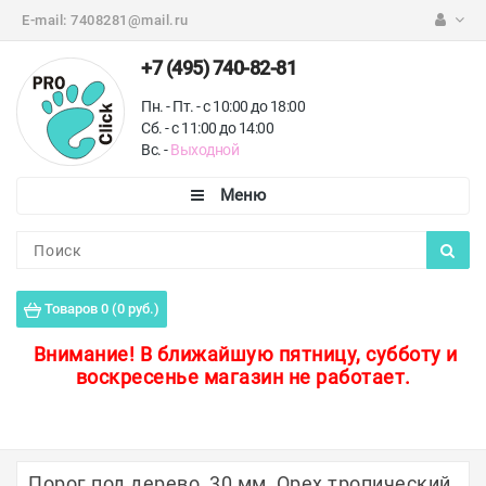
E-mail:
7408281@mail.ru
+7 (495) 740-82-81
Пн. - Пт. - с 10:00 до 18:00
Сб. - с 11:00 до 14:00
Вс. -
Выходной
Каталог
Пороги для пола
Товаров 0 (0 руб.)
Профили для плитки
Внимание!
В ближайшую пятницу, субботу и
воскресенье магазин не работает.
Защитные уголки
Противоскользящие ленты
Ковродержатели
Порог под дерево, 30 мм, Орех тропический,