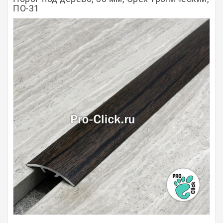
ПО-31
Полосы из металла
Плинтуса
Профили для стекла и SPC
Обводы для труб
Алюминиевые профили
Крепёж и крепления
Садовая мебель
Оплата
Доставка
Самовывоз
Контакты