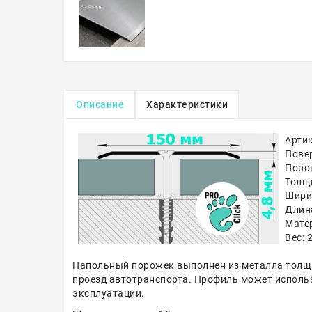
Описание
Характеристики
Артик
Пове
Порог
Толщи
Ширин
Длин
Матер
Вес: 2
Напольный порожек выполнен из металла толщи
проезд автотранспорта. Профиль может использо
эксплуатации.