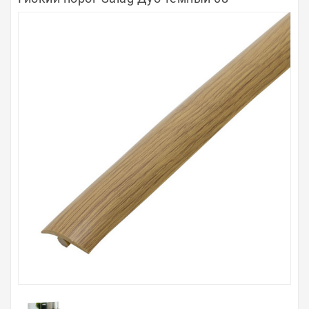
Полосы из металла
Плинтуса
Профили для стекла и SPC
Обводы для труб
Алюминиевые профили
Крепёж и крепления
Садовая мебель
Оплата
Доставка
Самовывоз
Контакты