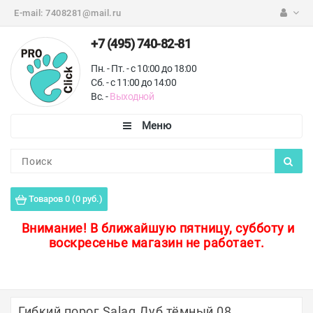
E-mail:
7408281@mail.ru
+7 (495) 740-82-81
Пн. - Пт. - с 10:00 до 18:00
Сб. - с 11:00 до 14:00
Вс. -
Выходной
Каталог
Пороги для пола
Товаров 0 (0 руб.)
Профили для плитки
Внимание!
В ближайшую пятницу, субботу и
воскресенье магазин не работает.
Защитные уголки
Противоскользящие ленты
Ковродержатели
Гибкий порог Salag Дуб тёмный 08