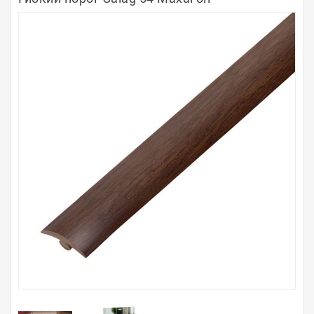
Полосы из металла
Плинтуса
Профили для стекла и SPC
Обводы для труб
Алюминиевые профили
Крепёж и крепления
Садовая мебель
Оплата
Доставка
Самовывоз
Контакты