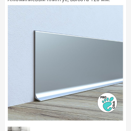
Полосы из металла
Плинтуса
Профили для стекла и SPC
Обводы для труб
Алюминиевые профили
Крепёж и крепления
Садовая мебель
Оплата
Доставка
Самовывоз
Контакты