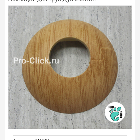
Полосы из металла
Плинтуса
Профили для стекла и SPC
Обводы для труб
Алюминиевые профили
Крепёж и крепления
Садовая мебель
Оплата
Доставка
Самовывоз
Контакты