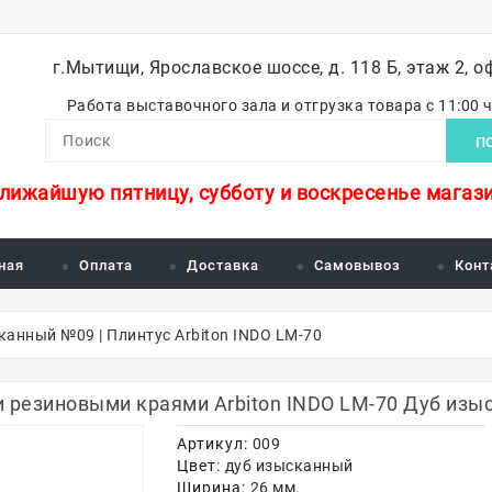
г.Мытищи, Ярославское шоссе, д. 118 Б, этаж 2, о
Работа выставочного зала и отгрузка товара с 11:00 
П
ближайшую пятницу, субботу и воскресенье магази
ная
Оплата
Доставка
Самовывоз
Конт
канный №09 | Плинтус Arbiton INDO LM-70
и резиновыми краями Arbiton INDO LM-70 Дуб изы
Артикул:
009
Цвет:
дуб изысканный
Ширина:
26 мм.