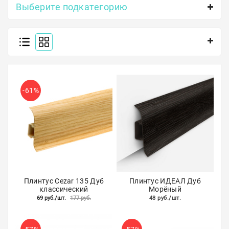
Выберите подкатегорию
Полосы из металла
Плинтуса
Профили для стекла и SPC
Обводы для труб
-61%
Алюминиевые профили
Крепёж и крепления
Садовая мебель
Оплата
Плинтус Cezar 135 Дуб
Плинтус ИДЕАЛ Дуб
Доставка
классический
Морёный
69 руб./шт.
177 руб.
48 руб./шт.
Самовывоз
Контакты