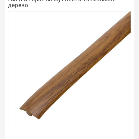
дерево
Полосы из металла
Плинтуса
Профили для стекла и SPC
Обводы для труб
Алюминиевые профили
Крепёж и крепления
Садовая мебель
Оплата
Доставка
Самовывоз
Контакты