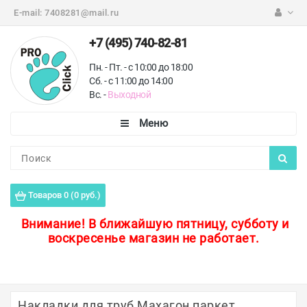
E-mail:
7408281@mail.ru
+7 (495) 740-82-81
Пн. - Пт. - с 10:00 до 18:00
Сб. - с 11:00 до 14:00
Вс. -
Выходной
Каталог
Пороги для пола
Товаров 0 (0 руб.)
Профили для плитки
Внимание!
В ближайшую пятницу, субботу и
воскресенье магазин не работает.
Защитные уголки
Противоскользящие ленты
Ковродержатели
Накладки для труб Махагон паркет