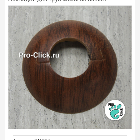
Полосы из металла
Плинтуса
Профили для стекла и SPC
Обводы для труб
Алюминиевые профили
Крепёж и крепления
Садовая мебель
Оплата
Доставка
Самовывоз
Контакты