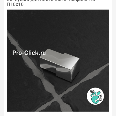
П10х10
Полосы из металла
Плинтуса
Профили для стекла и SPC
Обводы для труб
Алюминиевые профили
Крепёж и крепления
Садовая мебель
Оплата
Доставка
Самовывоз
Контакты