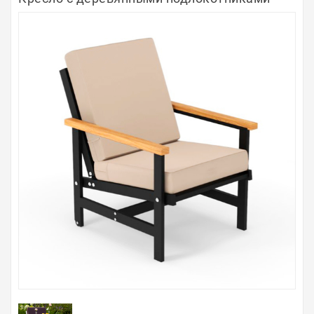
Полосы из металла
Плинтуса
Профили для стекла и SPC
Обводы для труб
Алюминиевые профили
Крепёж и крепления
Садовая мебель
Оплата
Доставка
Самовывоз
Контакты