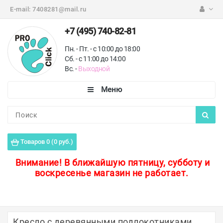
E-mail:
7408281@mail.ru
+7 (495) 740-82-81
Пн. - Пт. - с 10:00 до 18:00
Сб. - с 11:00 до 14:00
Вс. -
Выходной
Каталог
Пороги для пола
Товаров 0 (0 руб.)
Профили для плитки
Внимание!
В ближайшую пятницу, субботу и
воскресенье магазин не работает.
Защитные уголки
Противоскользящие ленты
Ковродержатели
Кресло с деревянными подлокотниками