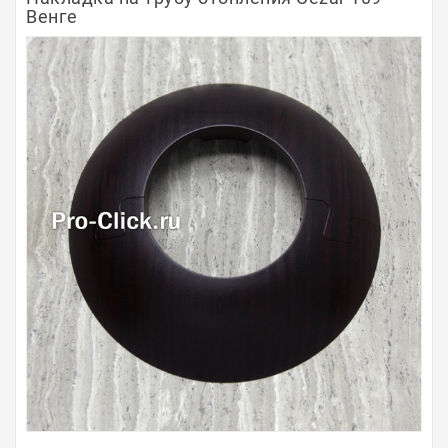
Венге
Полосы из металла
Плинтуса
Профили для стекла и SPC
Обводы для труб
Алюминиевые профили
Крепёж и крепления
Садовая мебель
Оплата
Доставка
Самовывоз
Контакты