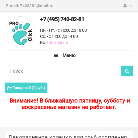
E-mail:
7408281@mail.ru
+7 (495) 740-82-81
Пн. - Пт. - с 10:00 до 18:00
Сб. - с 11:00 до 14:00
Вс. -
Выходной
Каталог
Пороги для пола
Товаров 0 (0 руб.)
Профили для плитки
Внимание!
В ближайшую пятницу, субботу и
воскресенье магазин не работает.
Защитные уголки
Противоскользящие ленты
Ковродержатели
Декоративное колечко для труб отопления