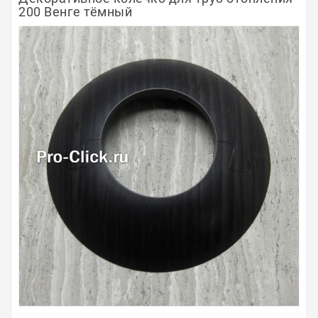
200 Венге тёмный
Полосы из металла
Плинтуса
Профили для стекла и SPC
Обводы для труб
Алюминиевые профили
Крепёж и крепления
Садовая мебель
Оплата
Доставка
Самовывоз
Контакты