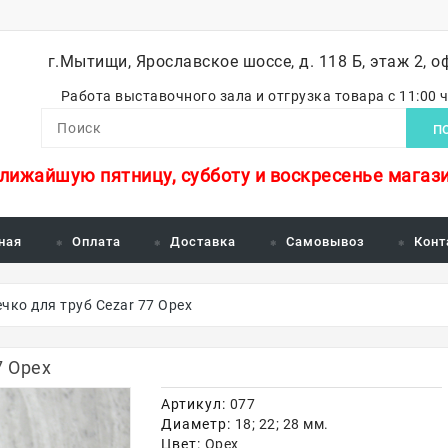
г.Мытищи, Ярославское шоссе, д. 118 Б, этаж 2, о
Работа выставочного зала и отгрузка товара с 11:00 
П
ближайшую пятницу, субботу и воскресенье магази
ная
Оплата
Доставка
Самовывоз
Конт
чко для труб Cezar 77 Орех
7 Орех
Артикул:
077
Диаметр:
18; 22; 28 мм.
Цвет:
Орех