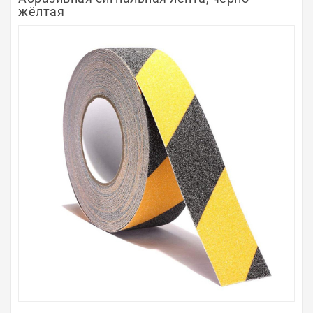
жёлтая
Полосы из металла
Плинтуса
Профили для стекла и SPC
Обводы для труб
Алюминиевые профили
Крепёж и крепления
Садовая мебель
Оплата
Доставка
Самовывоз
Контакты