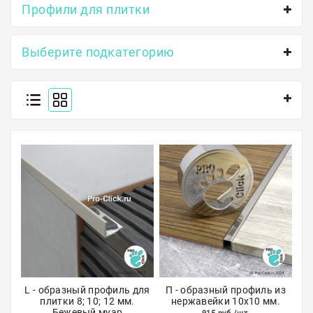
Профили для плитки
Полосы из металла
Плинтуса
Выберите подкатегорию
Профили для стекла и SPC
Обводы для труб
Алюминиевые профили
Крепёж и крепления
Садовая мебель
Оплата
Доставка
Самовывоз
L - образный профиль для
П - образный профиль из
плитки 8; 10; 12 мм.
нержавейки 10х10 мм.
Контакты
Бежевый муар