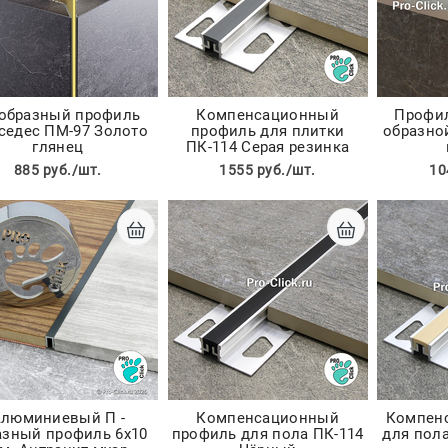
- образный профиль
Компенсационный
Профил
седес ПМ-97 Золото
профиль для плитки
образно
глянец
ПК-114 Серая резинка
885 руб./шт.
1555 руб./шт.
10
люминиевый П -
Компенсационный
Компен
азный профиль 6х10
профиль для пола ПК-114
для пол