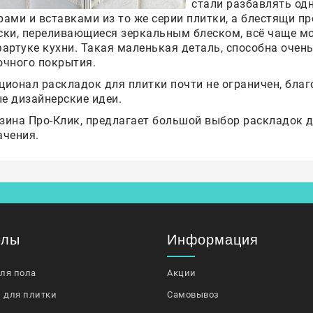
стали разбавлять од
рами и вставками из то же серии плитки, а блестящи п
ски, переливающиеся зеркальным блеском, всё чаще мо
фартуке кухни. Такая маленькая деталь, способна очен
очного покрытия.
ционал раскладок для плитки почти не ограничен, бла
е дизайнерские идеи.
зина Про-Клик, предлагает большой выбор раскладок д
ачения.
елы
Информация
для пола
Акции
 для плитки
Самовывоз