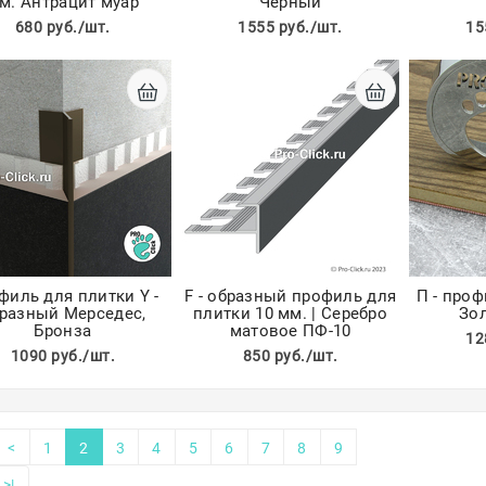
м. Антрацит муар
Чёрный
680 руб./шт.
1555 руб./шт.
15
филь для плитки Y -
F - образный профиль для
П - проф
разный Мерседес,
плитки 10 мм. | Серебро
Зо
Бронза
матовое ПФ-10
12
1090 руб./шт.
850 руб./шт.
<
1
2
3
4
5
6
7
8
9
>|