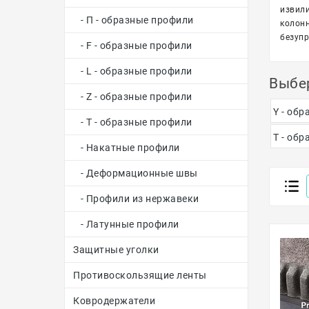
извили
- П - образные профили
колонн
безупр
- F - образные профили
- L - образные профили
Выбе
- Z - образные профили
Y - об
- Т - образные профили
Т - об
- Накатные профили
- Деформационные швы
- Профили из нержавеки
- Латунные профили
Защитные уголки
Противоскользящие ленты
Ковродержатели