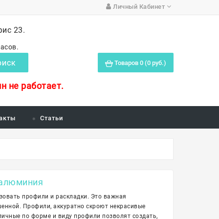
Личный Кабинет
фис 23.
часов.
Товаров 0 (0 руб.)
ОИСК
н не работает.
акты
Статьи
 алюминия
овать профили и раскладки. Это важная
ршенной. Профили, аккуратно скроют некрасивые
зличные по форме и виду профили позволят создать,