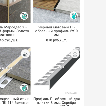
ь Мерседес Y -
Чёрный матовый П -
й формы, Золото
образный профиль 6х10
матовое
мм.
45 руб./шт.
870 руб./шт.
сационный стык
Профиль F - образный для
а ПК-114 Бежевая
плитки 8 мм., Серебро