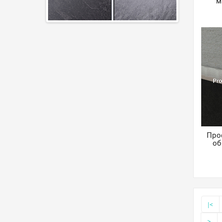
м
Про
об
|<
>