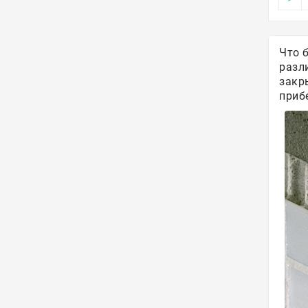
Что 
разл
закр
приб