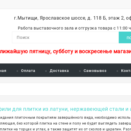
г.Мытищи, Ярославское шоссе, д. 118 Б, этаж 2, о
Работа выставочного зала и отгрузка товара с 11:00 
П
ближайшую пятницу, субботу и воскресенье магази
ная
Оплата
Доставка
Самовывоз
Конт
или для плитки из латуни, нержавеющей стали и
идания плиточным покрытиям завершённого вида, необходимо использ
ляющая, без которой плитка на стене и полу не будет выглядеть заве
плитки на торцах и углах, а также защитят их от сколов и царапин. Ра