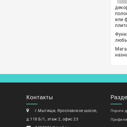
деко
поло
или 
плит
Функ
любы
Мага
назн
Контакты
Разд
г.Мытищи, Ярославское шоссе,
Пороги 
д.118 Б/1, этаж 2, офис 23
Профили