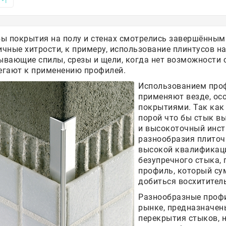
бы покрытия на полу и стенах смотрелись завершённым
ичные хитрости, к примеру, использование плинтусов на
ывающие спилы, срезы и щели, когда нет возможности 
егают к применению профилей.
Использованием профи
применяют везде, ос
покрытиями. Так как
порой что бы стык в
и высокоточный инст
разнообразия плиточ
высокой квалификаци
безупречного стыка,
профиль, который су
добиться восхититель
Разнообразные профи
рынке, предназначен
перекрытия стыков, 