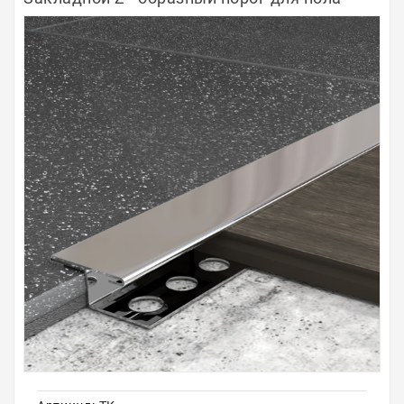
Полосы из металла
Плинтуса
Профили для стекла и SPC
Обводы для труб
Алюминиевые профили
Крепёж и крепления
Садовая мебель
Оплата
Доставка
Самовывоз
Контакты