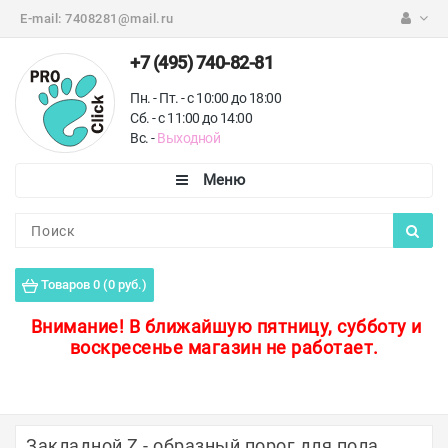
E-mail:
7408281@mail.ru
+7 (495) 740-82-81
Пн. - Пт. - с 10:00 до 18:00
Сб. - с 11:00 до 14:00
Вс. -
Выходной
Каталог
Пороги для пола
Товаров 0 (0 руб.)
Профили для плитки
Внимание!
В ближайшую пятницу, субботу и
воскресенье магазин не работает.
Защитные уголки
Противоскользящие ленты
Ковродержатели
Закладной Z - образный порог для пола