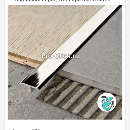
Полосы из металла
Плинтуса
Профили для стекла и SPC
Обводы для труб
Алюминиевые профили
Крепёж и крепления
Садовая мебель
Оплата
Доставка
Самовывоз
Контакты