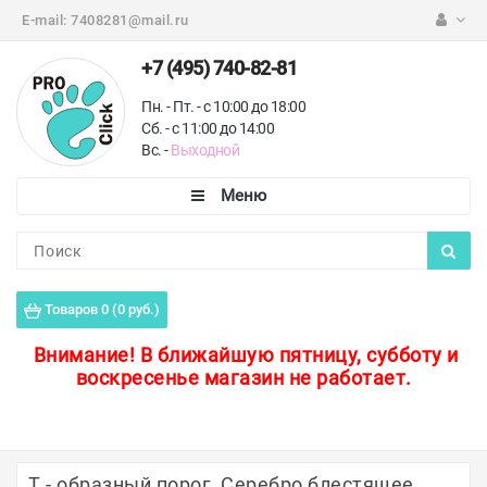
E-mail:
7408281@mail.ru
+7 (495) 740-82-81
Пн. - Пт. - с 10:00 до 18:00
Сб. - с 11:00 до 14:00
Вс. -
Выходной
Каталог
Пороги для пола
Товаров 0 (0 руб.)
Профили для плитки
Внимание!
В ближайшую пятницу, субботу и
воскресенье магазин не работает.
Защитные уголки
Противоскользящие ленты
Ковродержатели
Т - образный порог, Серебро блестящее