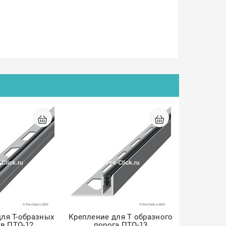
ля Т-образных
Крепление для Т образного
в ПТО-12
порога ПТО-13