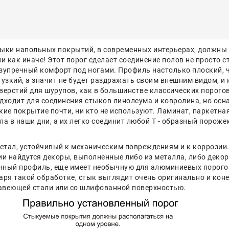
ыки напольных покрытий, в современных интерьерах, должны 
ни как иначе! Этот порог сделает соединение полов не просто
зупречный комфорт под ногами. Профиль настолько плоский, ч
 узкий, а значит не будет раздражать своим внешним видом, и 
верстий для шурупов, как в большинстве классических порогов.
дходит для соединения стыков линолеума и ковролина, но осн
кие покрытие почти, ни кто не используют. Ламинат, паркетна
ла в наши дни, а их легко соединит любой Т - образный пороже
тал, устойчивый к механическим повреждениям и к коррозии.
ии найдутся декоры, выполненные либо из металла, либо декор
нный профиль, еще имеет необычную для алюминиевых порогов
я такой обработке, стык выглядит очень оригинально и конечн
авеющей стали или со шлифованной поверхностью.