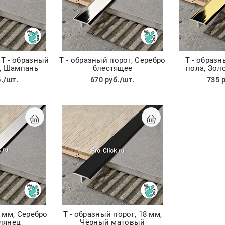
Т - образный
Т - образный порог, Серебро
Т - образн
м, Шампань
блестящее
пола, Зол
./шт.
670 руб./шт.
735 
8 мм, Серебро
Т - образный порог, 18 мм,
глянец
Чёрный матовый