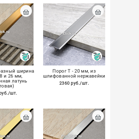
бразный ширина
Порог Т - 20 мм, из
18 и 26 мм,
шлифованной нержавейки
ная латунь
2360 руб./шт.
товая)
руб./шт.